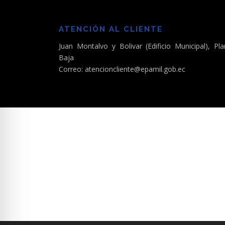
ATENCIÓN AL CLIENTE
Juan Montalvo y Bolivar (Edificio Municipal), Pla
Baja
Correo: atencioncliente@epamil.gob.ec