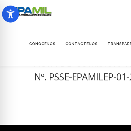
Saltar
al
contenido
CONÓCENOS
CONTÁCTENOS
TRANSPAR
ACTA DE COMISIÓN TÉ
Nº. PSSE-EPAMILEP-01-