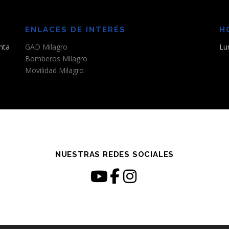
ENLACES DE INTERÉS
H
nta
GAD Milagro
Lu
Bomberos Milagro
Movilidad Milagro
NUESTRAS REDES SOCIALES