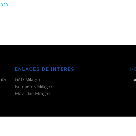
2020
ENLACES DE INTERÉS
H
nta
GAD Milagro
Lu
Bomberos Milagro
Movilidad Milagro