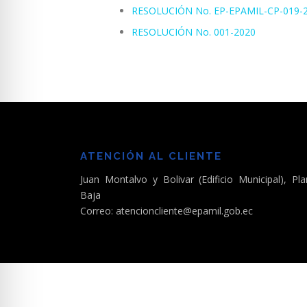
RESOLUCIÓN No. EP-EPAMIL-CP-019-
RESOLUCIÓN No. 001-2020
ATENCIÓN AL CLIENTE
Juan Montalvo y Bolivar (Edificio Municipal), Pla
Baja
Correo: atencioncliente@epamil.gob.ec