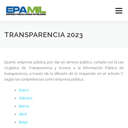
Saltar
al
Menú
contenido
CONÓCENOS
CONTÁCTENOS
TRANSPARENCIA 2023
TRANSPARENCIA
RENDICIÓN DE CUENTAS
Epamil, empresa pública, por dar un servicio público, cumple con la Ley
Orgánica de Transparencia y Acceso a la Información Pública de
transparencia, a través de la difusión de lo requerido en el artículo 7,
GESTIÓN OPERATIVA
CAMPAÑAS
según las competencias como empresa pública.
Enero
TRABAJA CON NOSOTROS
SERVICIOS
Febrero
Marzo
Abril
Mayo