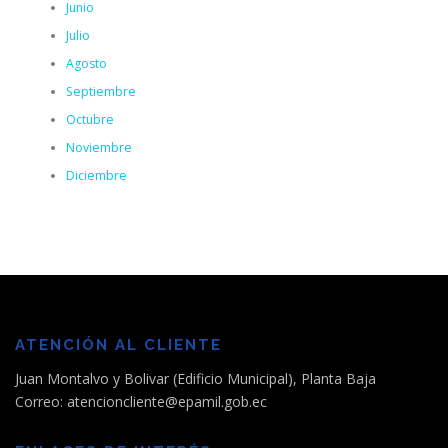
Junio
Julio
Agosto
Septiembre
Octubre
Noviembre
Diciembre
ATENCIÓN AL CLIENTE
Juan Montalvo y Bolivar (Edificio Municipal), Planta Baja
Correo: atencioncliente@epamil.gob.ec