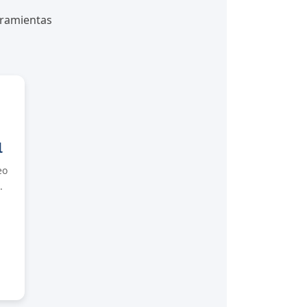
ramientas
l
eo
.