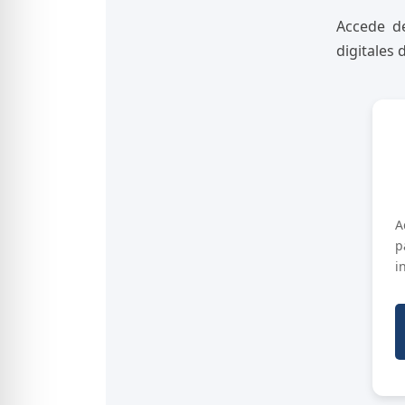
Accede d
digitales
A
p
i