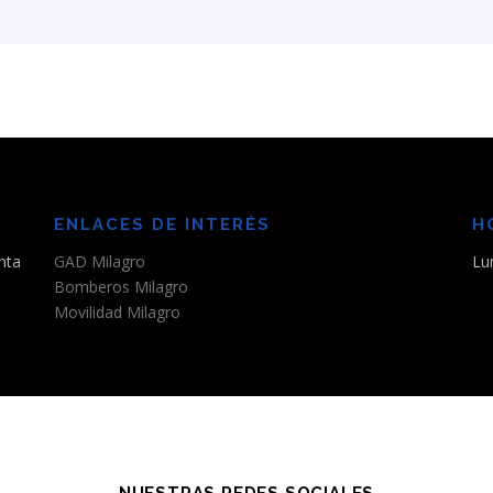
ENLACES DE INTERÉS
H
nta
GAD Milagro
Lu
Bomberos Milagro
Movilidad Milagro