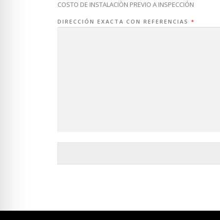
I
COSTO DE INSTALACIÒN PREVIO A INSPECCIÓN
C
O
DIRECCIÓN EXACTA CON REFERENCIAS
*