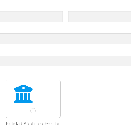
A
P
E
L
L
I
D
O
S
Entidad Pública o Escolar