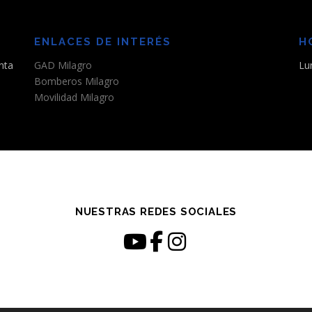
ENLACES DE INTERÉS
H
nta
GAD Milagro
Lu
Bomberos Milagro
Movilidad Milagro
NUESTRAS REDES SOCIALES