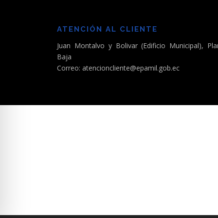
ATENCIÓN AL CLIENTE
Juan Montalvo y Bolivar (Edificio Municipal), Pla
Baja
Correo: atencioncliente@epamil.gob.ec