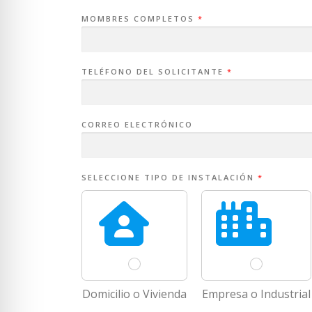
MOMBRES COMPLETOS
*
N
O
TELÉFONO DEL SOLICITANTE
*
M
B
R
E
C
CORREO ELECTRÓNICO
U
E
N
T
A
C
SELECCIONE TIPO DE INSTALACIÓN
*
U
E
N
T
A
E
L
E
C
T
R
Domicilio o Vivienda
Empresa o Industrial
Ó
N