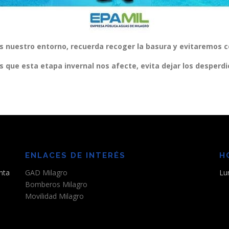
nuestro entorno, recuerda recoger la basura y evitaremos col
que esta etapa invernal nos afecte, evita dejar los desperdici
ENLACES DE INTERÉS
H
nta
GAD Milagro
Lu
Bomberos Milagro
Movilidad Milagro