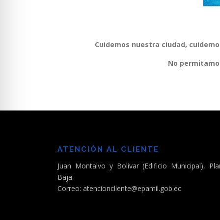
Cuidemos nuestra ciudad, cuidemos 
No permitamos 
ATENCIÓN AL CLIENTE
Juan Montalvo y Bolivar (Edificio Municipal), Pla
Baja
Correo: atencioncliente@epamil.gob.ec