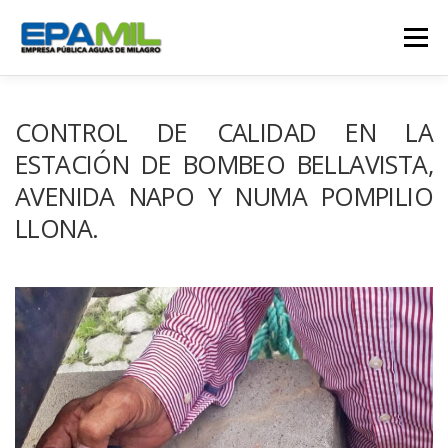
Saltar
al
Menú
contenido
CONÓCENOS
CONTÁCTENOS
CONTROL DE CALIDAD EN LA
ESTACIÓN DE BOMBEO BELLAVISTA,
AVENIDA NAPO Y NUMA POMPILIO
TRANSPARENCIA
RENDICIÓN DE CUENTAS
LLONA.
GESTIÓN OPERATIVA
CAMPAÑAS
TRABAJA CON NOSOTROS
SERVICIOS