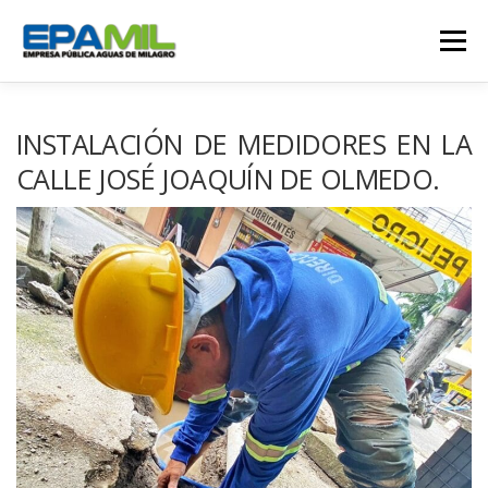
Saltar
al
Menú
contenido
CONÓCENOS
CONTÁCTENOS
INSTALACIÓN DE MEDIDORES EN LA
CALLE JOSÉ JOAQUÍN DE OLMEDO.
TRANSPARENCIA
RENDICIÓN DE CUENTAS
GESTIÓN OPERATIVA
CAMPAÑAS
TRABAJA CON NOSOTROS
SERVICIOS