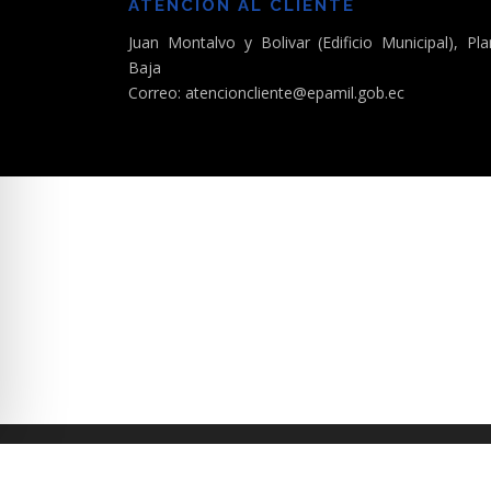
ATENCIÓN AL CLIENTE
Juan Montalvo y Bolivar (Edificio Municipal), Pla
Baja
Correo: atencioncliente@epamil.gob.ec
C