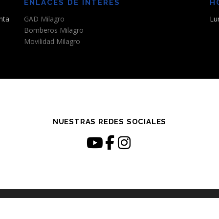
ENLACES DE INTERÉS
H
nta
GAD Milagro
Lu
Bomberos Milagro
Movilidad Milagro
NUESTRAS REDES SOCIALES
opyright © 2026 EPAMIL-EP
–
Tema
OnePress
hecho por FameThem