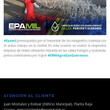
#Epamil
preocupados por el bienestar de los milagreños continúa con
el arduo trabajo en la ciudad. En esta ocasión se realizó la respectiva
limpieza de redes utilizando hidrante en las calles Panigón y Guaranda.
Juntos contribuimos por lograr
#ElMilagroQueQueremos
.
ATENCIÓN AL CLIENTE
Juan Montalvo y Bolivar (Edificio Municipal), Planta Baja
Correo: atencioncliente@epamil.gob.ec