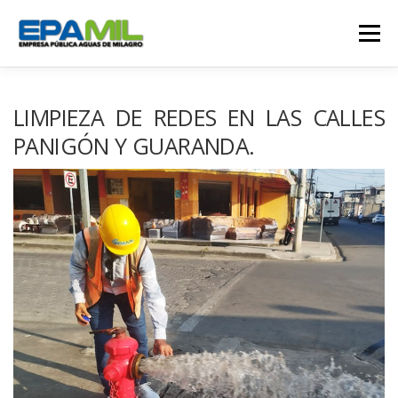
Saltar
al
Menú
contenido
CONÓCENOS
CONTÁCTENOS
LIMPIEZA DE REDES EN LAS CALLES
PANIGÓN Y GUARANDA.
TRANSPARENCIA
RENDICIÓN DE CUENTAS
GESTIÓN OPERATIVA
CAMPAÑAS
TRABAJA CON NOSOTROS
SERVICIOS