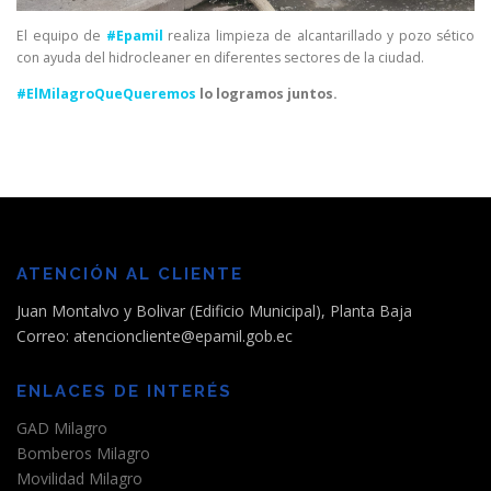
El equipo de
#Epamil
realiza limpieza de alcantarillado y pozo sético
con ayuda del hidrocleaner en diferentes sectores de la ciudad.
#ElMilagroQueQueremos
lo logramos juntos.
ATENCIÓN AL CLIENTE
Juan Montalvo y Bolivar (Edificio Municipal), Planta Baja
Correo: atencioncliente@epamil.gob.ec
ENLACES DE INTERÉS
GAD Milagro
Bomberos Milagro
Movilidad Milagro