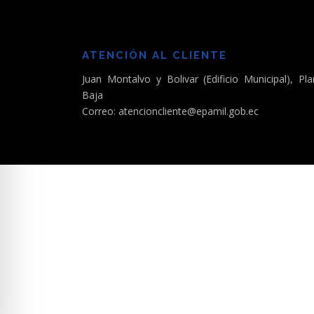
ATENCIÓN AL CLIENTE
Juan Montalvo y Bolivar (Edificio Municipal), Pla
Baja
Correo: atencioncliente@epamil.gob.ec