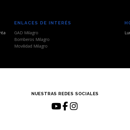
ENLACES DE INTERÉS
H
nta
GAD Milagro
Lu
Bomberos Milagro
Movilidad Milagro
NUESTRAS REDES SOCIALES