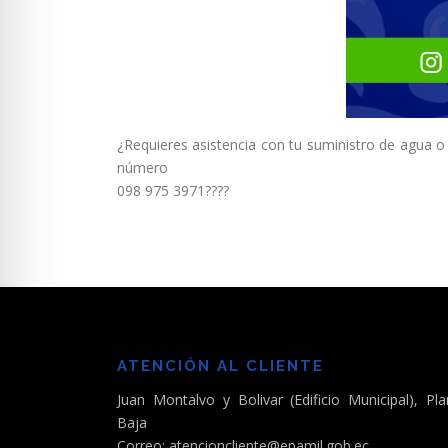
¿Requieres asistencia con tu suministro de agua 
número
098 975 3971????
ATENCIÓN AL CLIENTE
Juan Montalvo y Bolivar (Edificio Municipal), Pla
Baja
Correo: atencioncliente@epamil.gob.ec