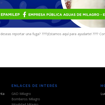
o deseas reportar una fuga? ????¡Estamos aquí para ayudarte! ???? C
ENLACES DE INTERÉS
H
nta
GAD Milagro
Lu
Bomberos Milagro
Movilidad Milagro