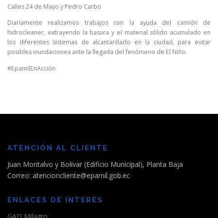
Calles 24 de Mayo y Pedro Carbo
Diariamente realizamos trabajos con la ayuda del camión de
hidrocleaner, extrayendo la basura y el material sólido acumulado en
los diferentes sistemas de alcantarillado en la ciudad, para evitar
posibles inundaciones ante la llegada del fenómeno de El Niño.
#EpamilEnAcción
ATENCIÓN AL CLIENTE
Juan Montalvo y Bolivar (Edificio Municipal), Planta Baja
Correo: atencioncliente@epamil.gob.ec
ENLACES DE INTERÉS
GAD Milagro