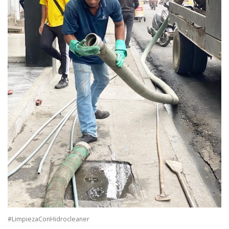
#LimpiezaConHidrocleaner