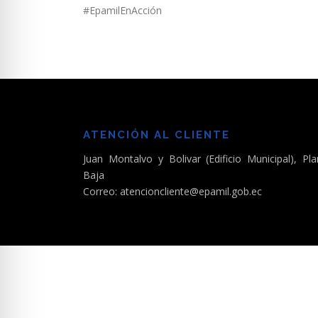
#EpamilEnAcción
ATENCIÓN AL CLIENTE
Juan Montalvo y Bolivar (Edificio Municipal), Pla
Baja
Correo: atencioncliente@epamil.gob.ec