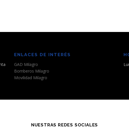
ENLACES DE INTERÉS
H
nta
GAD Milagro
Lu
Bomberos Milagro
Movilidad Milagro
NUESTRAS REDES SOCIALES