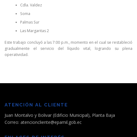
Cdla. Valdez
Soma
Palmas Sur
Las Margaritas 2
Este trabajo concluyó a las 7:00 p.m., momento en el cual se restableció
gradualmente el servicio del líquido vital, logrando su plena
operatividad.
ATENCIÓN AL CLIENTE
Juan Montalvo y Bolivar (Edificio Municipal), Planta Baja
Correo: atencioncliente@epamil.gob.ec