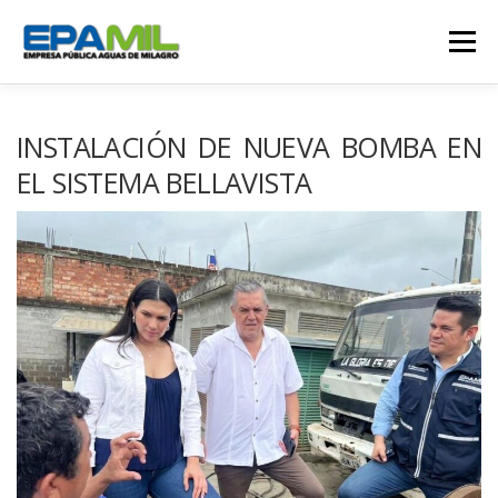
Saltar
al
Menú
contenido
CONÓCENOS
CONTÁCTENOS
INSTALACIÓN DE NUEVA BOMBA EN
EL SISTEMA BELLAVISTA
TRANSPARENCIA
RENDICIÓN DE CUENTAS
GESTIÓN OPERATIVA
CAMPAÑAS
TRABAJA CON NOSOTROS
SERVICIOS