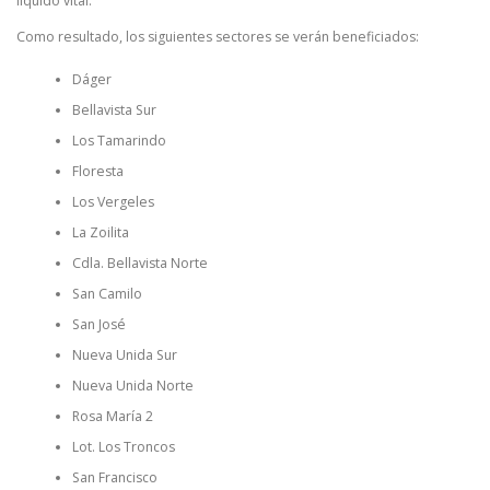
líquido vital.
Como resultado, los siguientes sectores se verán beneficiados:
Dáger
Bellavista Sur
Los Tamarindo
Floresta
Los Vergeles
La Zoilita
Cdla. Bellavista Norte
San Camilo
San José
Nueva Unida Sur
Nueva Unida Norte
Rosa María 2
Lot. Los Troncos
San Francisco