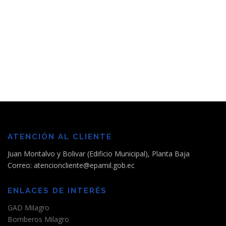
ATENCIÓN AL CLIENTE
Juan Montalvo y Bolivar (Edificio Municipal), Planta Baja
Correo: atencioncliente@epamil.gob.ec
ENLACES DE INTERÉS
GAD Milagro
Bomberos Milagro