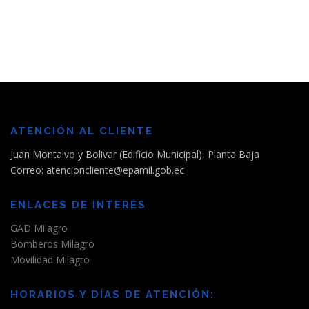
ATENCIÓN AL CLIENTE
Juan Montalvo y Bolivar (Edificio Municipal), Planta Baja
Correo: atencioncliente@epamil.gob.ec
ENLACES DE INTERÉS
GAD Milagro
Bomberos Milagro
Movilidad Milagro
HORARIOS Y DÍAS DE ATENCIÓN: