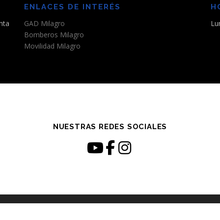
ENLACES DE INTERÉS
H
nta
GAD Milagro
Lu
Bomberos Milagro
Movilidad Milagro
NUESTRAS REDES SOCIALES
opyright © 2026 EPAMIL-EP
–
Tema
OnePress
hecho por FameThem