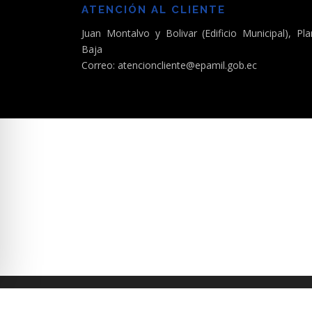
ATENCIÓN AL CLIENTE
Juan Montalvo y Bolivar (Edificio Municipal), Pla
Baja
Correo: atencioncliente@epamil.gob.ec
C