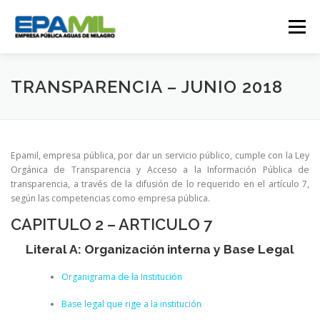
Saltar
al
Menú
contenido
CONÓCENOS
CONTÁCTENOS
TRANSPARENCIA – JUNIO 2018
TRANSPARENCIA
RENDICIÓN DE CUENTAS
Epamil, empresa pública, por dar un servicio público, cumple con la Ley
Orgánica de Transparencia y Acceso a la Información Pública de
transparencia, a través de la difusión de lo requerido en el artículo 7,
GESTIÓN OPERATIVA
CAMPAÑAS
según las competencias como empresa pública.
CAPITULO 2 – ARTICULO 7
TRABAJA CON NOSOTROS
SERVICIOS
Literal A: Organización interna y Base Legal
Organigrama de la Institución
Base legal que rige a la institución