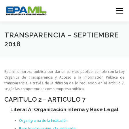
Saltar
al
Menú
contenido
CONÓCENOS
CONTÁCTENOS
TRANSPARENCIA – SEPTIEMBRE
2018
TRANSPARENCIA
RENDICIÓN DE CUENTAS
Epamil, empresa pública, por dar un servicio público, cumple con la Ley
GESTIÓN OPERATIVA
CAMPAÑAS
Orgánica de Transparencia y Acceso a la Información Pública de
transparencia, a través de la difusión de lo requerido en el artículo 7,
según las competencias como empresa pública.
TRABAJA CON NOSOTROS
SERVICIOS
CAPITULO 2 – ARTICULO 7
Literal A: Organización interna y Base Legal
Organigrama de la Institución
Base legal que rige a la institución