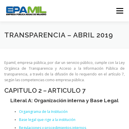
Saltar
al
Menú
contenido
CONÓCENOS
CONTÁCTENOS
TRANSPARENCIA – ABRIL 2019
TRANSPARENCIA
RENDICIÓN DE CUENTAS
Epamil, empresa pública, por dar un servicio público, cumple con la Ley
Orgánica de Transparencia y Acceso a la Información Pública de
transparencia, a través de la difusión de lo requerido en el artículo 7,
GESTIÓN OPERATIVA
CAMPAÑAS
según las competencias como empresa pública.
CAPITULO 2 – ARTICULO 7
TRABAJA CON NOSOTROS
SERVICIOS
Literal A: Organización interna y Base Legal
Organigrama de la Institución
Base legal que rige a la institución
Regulaciones y procedimientos internos