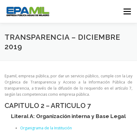
Saltar
al
Menú
contenido
CONÓCENOS
CONTÁCTENOS
TRANSPARENCIA – DICIEMBRE
2019
TRANSPARENCIA
RENDICIÓN DE CUENTAS
Epamil, empresa pública, por dar un servicio público, cumple con la Ley
GESTIÓN OPERATIVA
CAMPAÑAS
Orgánica de Transparencia y Acceso a la Información Pública de
transparencia, a través de la difusión de lo requerido en el artículo 7,
según las competencias como empresa pública.
TRABAJA CON NOSOTROS
SERVICIOS
CAPITULO 2 – ARTICULO 7
Literal A: Organización interna y Base Legal
Organigrama de la Institución