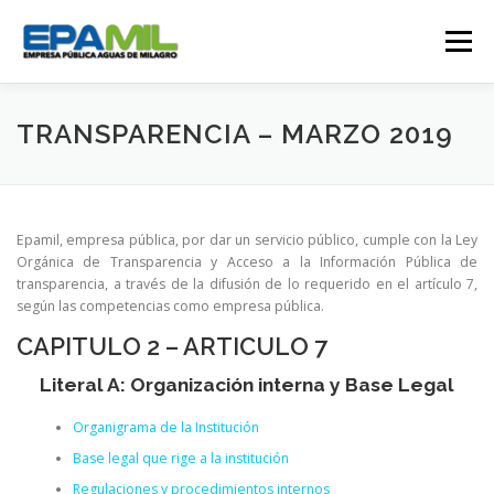
Saltar
al
Menú
contenido
CONÓCENOS
CONTÁCTENOS
TRANSPARENCIA – MARZO 2019
TRANSPARENCIA
RENDICIÓN DE CUENTAS
Epamil, empresa pública, por dar un servicio público, cumple con la Ley
Orgánica de Transparencia y Acceso a la Información Pública de
transparencia, a través de la difusión de lo requerido en el artículo 7,
GESTIÓN OPERATIVA
CAMPAÑAS
según las competencias como empresa pública.
CAPITULO 2 – ARTICULO 7
TRABAJA CON NOSOTROS
SERVICIOS
Literal A: Organización interna y Base Legal
Organigrama de la Institución
Base legal que rige a la institución
Regulaciones y procedimientos internos