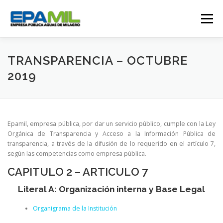
Saltar
al
Menú
contenido
CONÓCENOS
CONTÁCTENOS
TRANSPARENCIA – OCTUBRE
2019
TRANSPARENCIA
RENDICIÓN DE CUENTAS
Epamil, empresa pública, por dar un servicio público, cumple con la Ley
GESTIÓN OPERATIVA
CAMPAÑAS
Orgánica de Transparencia y Acceso a la Información Pública de
transparencia, a través de la difusión de lo requerido en el artículo 7,
según las competencias como empresa pública.
TRABAJA CON NOSOTROS
SERVICIOS
CAPITULO 2 – ARTICULO 7
Literal A: Organización interna y Base Legal
Organigrama de la Institución