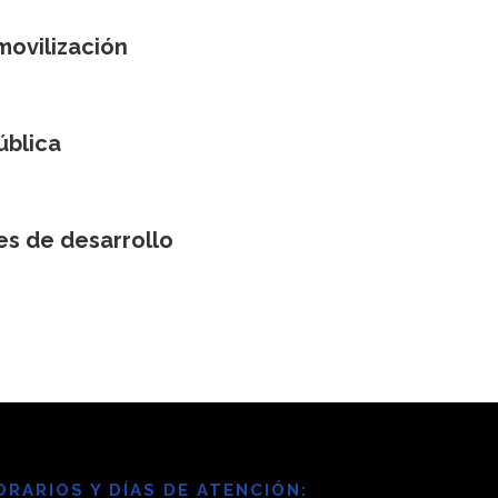
 movilización
ública
nes de desarrollo
ORARIOS Y DÍAS DE ATENCIÓN: