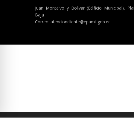
Juan Montalvo y Bolivar (Edificio Municipal), Pla
Baja
Correo: atencioncliente@epamil.gob.ec
C