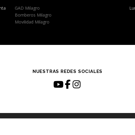
nta
GAD Milagro
Lu
Bomberos Milagro
Movilidad Milagro
NUESTRAS REDES SOCIALES
opyright © 2026 EPAMIL-EP
–
Tema
OnePress
hecho por FameThem