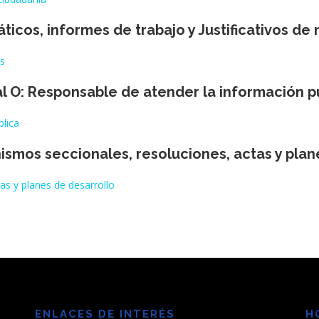
iáticos, informes de trabajo y Justificativos de
os
al O: Responsable de atender la información p
blica
nismos seccionales, resoluciones, actas y pla
as y planes de desarrollo
ENLACES DE INTERÉS
H