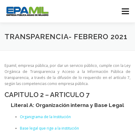
Saltar
al
Menú
contenido
CONÓCENOS
CONTÁCTENOS
TRANSPARENCIA- FEBRERO 2021
TRANSPARENCIA
RENDICIÓN DE CUENTAS
Epamil, empresa pública, por dar un servicio público, cumple con la Ley
Orgánica de Transparencia y Acceso a la Información Pública de
transparencia, a través de la difusión de lo requerido en el artículo 7,
GESTIÓN OPERATIVA
CAMPAÑAS
según las competencias como empresa pública.
CAPITULO 2 – ARTICULO 7
TRABAJA CON NOSOTROS
SERVICIOS
Literal A: Organización interna y Base Legal
Organigrama de la Institución
Base legal que rige a la institución