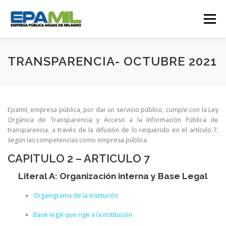
Saltar
al
Menú
contenido
CONÓCENOS
CONTÁCTENOS
TRANSPARENCIA- OCTUBRE 2021
TRANSPARENCIA
RENDICIÓN DE CUENTAS
Epamil, empresa pública, por dar un servicio público, cumple con la Ley
Orgánica de Transparencia y Acceso a la Información Pública de
transparencia, a través de la difusión de lo requerido en el artículo 7,
GESTIÓN OPERATIVA
CAMPAÑAS
según las competencias como empresa pública.
CAPITULO 2 – ARTICULO 7
TRABAJA CON NOSOTROS
SERVICIOS
Literal A: Organización interna y Base Legal
Organigrama de la Institución
Base legal que rige a la institución