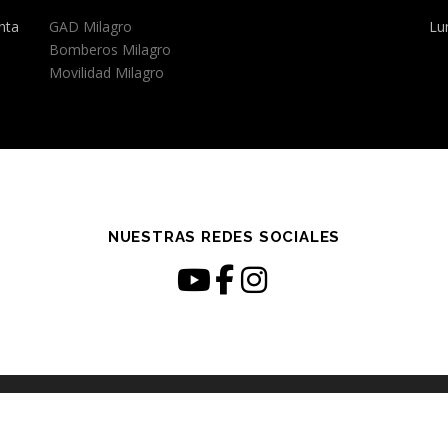
nta
GAD Milagro
Lu
Bomberos Milagro
Movilidad Milagro
NUESTRAS REDES SOCIALES
opyright © 2026 EPAMIL-EP
–
Tema
OnePress
hecho por FameThem