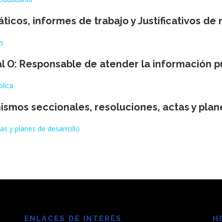
iáticos, informes de trabajo y Justificativos de
os
al O: Responsable de atender la información p
blica
nismos seccionales, resoluciones, actas y pla
as y planes de desarrollo
ENLACES DE INTERÉS
H