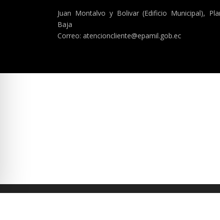
Juan Montalvo y Bolivar (Edificio Municipal), Pla
Baja
Correo: atencioncliente@epamil.gob.ec
C