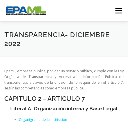
Saltar
al
Menú
contenido
CONÓCENOS
CONTÁCTENOS
TRANSPARENCIA- DICIEMBRE
2022
TRANSPARENCIA
RENDICIÓN DE CUENTAS
Epamil, empresa pública, por dar un servicio público, cumple con la Ley
GESTIÓN OPERATIVA
CAMPAÑAS
Orgánica de Transparencia y Acceso a la Información Pública de
transparencia, a través de la difusión de lo requerido en el artículo 7,
según las competencias como empresa pública.
TRABAJA CON NOSOTROS
SERVICIOS
CAPITULO 2 – ARTICULO 7
Literal A: Organización interna y Base Legal
Organigrama de la Institución