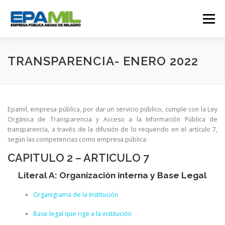
Saltar
al
Menú
contenido
CONÓCENOS
CONTÁCTENOS
TRANSPARENCIA- ENERO 2022
TRANSPARENCIA
RENDICIÓN DE CUENTAS
Epamil, empresa pública, por dar un servicio público, cumple con la Ley
Orgánica de Transparencia y Acceso a la Información Pública de
transparencia, a través de la difusión de lo requerido en el artículo 7,
GESTIÓN OPERATIVA
CAMPAÑAS
según las competencias como empresa pública.
CAPITULO 2 – ARTICULO 7
TRABAJA CON NOSOTROS
SERVICIOS
Literal A: Organización interna y Base Legal
Organigrama de la Institución
Base legal que rige a la institución