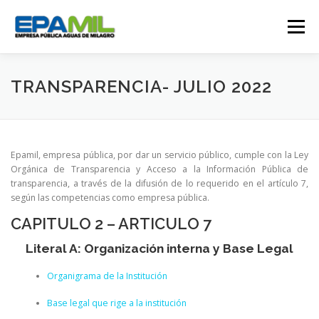
Saltar
al
Menú
contenido
CONÓCENOS
CONTÁCTENOS
TRANSPARENCIA- JULIO 2022
TRANSPARENCIA
RENDICIÓN DE CUENTAS
Epamil, empresa pública, por dar un servicio público, cumple con la Ley
Orgánica de Transparencia y Acceso a la Información Pública de
transparencia, a través de la difusión de lo requerido en el artículo 7,
GESTIÓN OPERATIVA
CAMPAÑAS
según las competencias como empresa pública.
CAPITULO 2 – ARTICULO 7
TRABAJA CON NOSOTROS
SERVICIOS
Literal A: Organización interna y Base Legal
Organigrama de la Institución
Base legal que rige a la institución