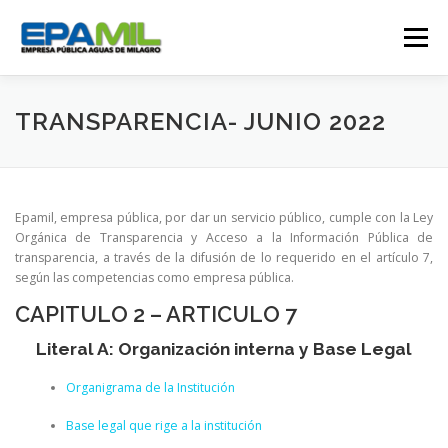
Saltar
al
Menú
contenido
CONÓCENOS
CONTÁCTENOS
TRANSPARENCIA- JUNIO 2022
TRANSPARENCIA
RENDICIÓN DE CUENTAS
Epamil, empresa pública, por dar un servicio público, cumple con la Ley
Orgánica de Transparencia y Acceso a la Información Pública de
transparencia, a través de la difusión de lo requerido en el artículo 7,
GESTIÓN OPERATIVA
CAMPAÑAS
según las competencias como empresa pública.
CAPITULO 2 – ARTICULO 7
TRABAJA CON NOSOTROS
SERVICIOS
Literal A: Organización interna y Base Legal
Organigrama de la Institución
Base legal que rige a la institución