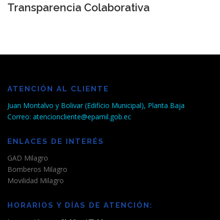
Transparencia Colaborativa
ATENCIÓN AL CLIENTE
Juan Montalvo y Bolivar (Edificio Municipal), Planta Baja
Correo: atencioncliente@epamil.gob.ec
ENLACES DE INTERÉS
GAD Milagro
Bomberos Milagro
Movilidad Milagro
HORARIOS Y DÍAS DE ATENCIÓN: