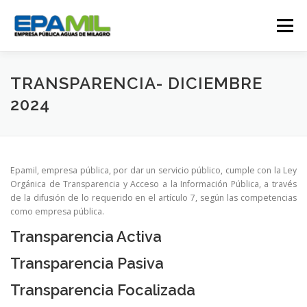
Saltar
al
Menú
contenido
CONÓCENOS
CONTÁCTENOS
TRANSPARENCIA- DICIEMBRE
2024
TRANSPARENCIA
RENDICIÓN DE CUENTAS
Epamil, empresa pública, por dar un servicio público, cumple con la Ley
GESTIÓN OPERATIVA
CAMPAÑAS
Orgánica de Transparencia y Acceso a la Información Pública, a través
de la difusión de lo requerido en el artículo 7, según las competencias
como empresa pública.
TRABAJA CON NOSOTROS
SERVICIOS
Transparencia Activa
Transparencia Pasiva
Transparencia Focalizada