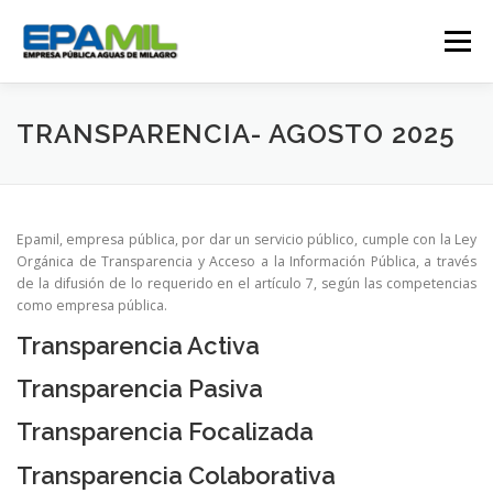
Saltar
al
Menú
contenido
CONÓCENOS
CONTÁCTENOS
TRANSPARENCIA- AGOSTO 2025
TRANSPARENCIA
RENDICIÓN DE CUENTAS
Epamil, empresa pública, por dar un servicio público, cumple con la Ley
Orgánica de Transparencia y Acceso a la Información Pública, a través
de la difusión de lo requerido en el artículo 7, según las competencias
GESTIÓN OPERATIVA
CAMPAÑAS
como empresa pública.
Transparencia Activa
TRABAJA CON NOSOTROS
SERVICIOS
Transparencia Pasiva
Transparencia Focalizada
Transparencia Colaborativa