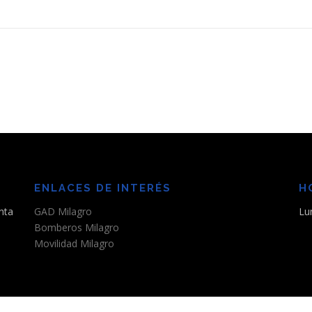
ENLACES DE INTERÉS
H
nta
GAD Milagro
Lu
Bomberos Milagro
Movilidad Milagro