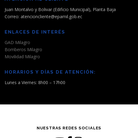
n
Juan Montalvo y Bolivar (Edificio Municipal), Planta Baja
d
Correo: atencioncliente@epamil.gob.ec
e
e
ENLACES DE INTERÉS
n
GAD Milagro
t
Bomberos Milagro
r
Movilidad Milagro
a
d
HORARIOS Y DÍAS DE ATENCIÓN:
a
Lunes a Viernes: 8h00 – 17h00
s
NUESTRAS REDES SOCIALES