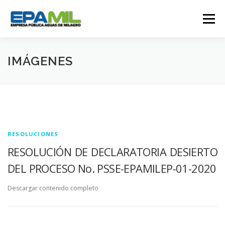
Saltar
al
Menú
contenido
CONÓCENOS
CONTÁCTENOS
IMÁGENES
TRANSPARENCIA
RENDICIÓN DE CUENTAS
GESTIÓN OPERATIVA
CAMPAÑAS
RESOLUCIONES
RESOLUCIÓN DE DECLARATORIA DESIERTO
DEL PROCESO No. PSSE-EPAMILEP-01-2020
TRABAJA CON NOSOTROS
SERVICIOS
Descargar contenido completo