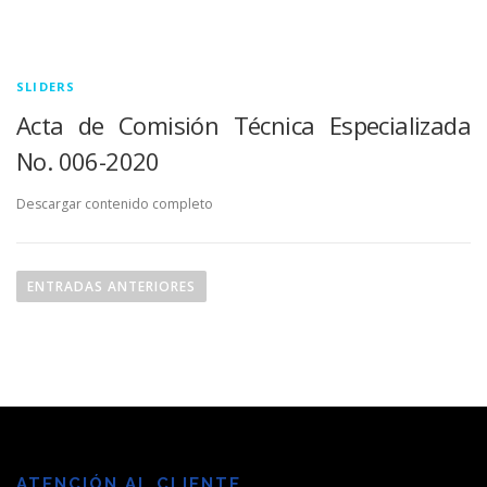
SLIDERS
Acta de Comisión Técnica Especializada
No. 006-2020
Descargar contenido completo
N
a
ENTRADAS ANTERIORES
v
e
g
a
c
i
ó
ATENCIÓN AL CLIENTE